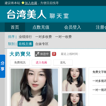
建议将本站
加入收藏
，方便日后找寻
首页
点数充值
会员登入
注册
排序 |
业绩排行
一对多收费
一对一收费
類別 |
在线主播
台妹专区
大奶寶兒
休息中
最近上线时间 :
免費視訊
进入包厢
送礼
免费文字聊
一对多视讯
一对一视讯