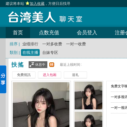
建议将本站
加入收藏
，方便日后找寻
首页
点数充值
会员登入
注册
排序 |
业绩排行
一对多收费
一对一收费
類別 |
在线主播
台妹专区
扶搖
休息中
最近上线时间 :
免費視訊
进入包厢
送礼
免费文字聊
一对多视讯
一对一视讯